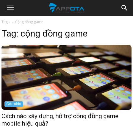
Appota
Tags
Cộng đồng game
Tag:
cộng đồng game
News
Góc nhìn
Cách nào xây dựng, hỗ trợ cộng đồng game
mobile hiệu quả?