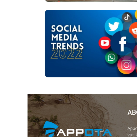
AB
Appo
vực 