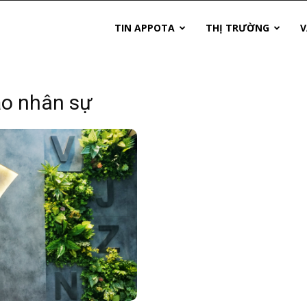
TIN APPOTA
THỊ TRƯỜNG
V
ạo nhân sự