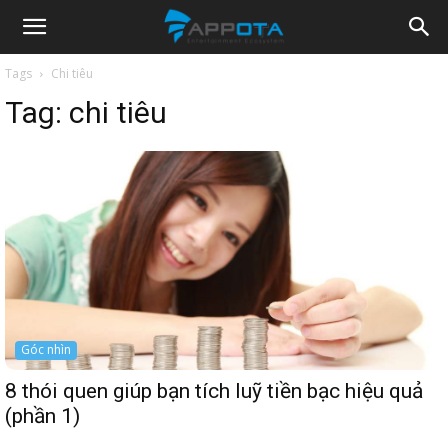
Appota
Tags
Chi tiêu
Tag:
chi tiêu
News
Góc nhìn
8 thói quen giúp bạn tích luỹ tiền bạc hiệu quả
(phần 1)