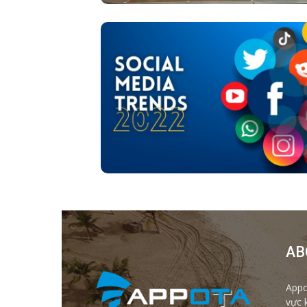
AB
Appo
vực 