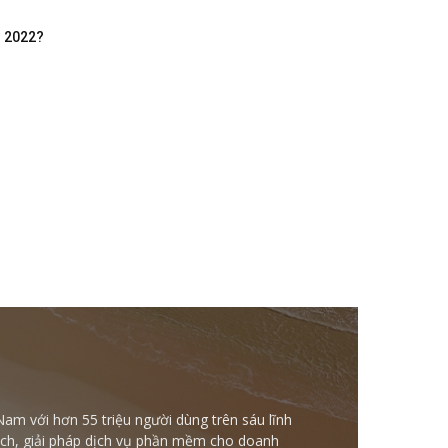
m 2022?
Nam với hơn 55 triệu người dùng trên sáu lĩnh
ntech, giải pháp dịch vụ phần mềm cho doanh