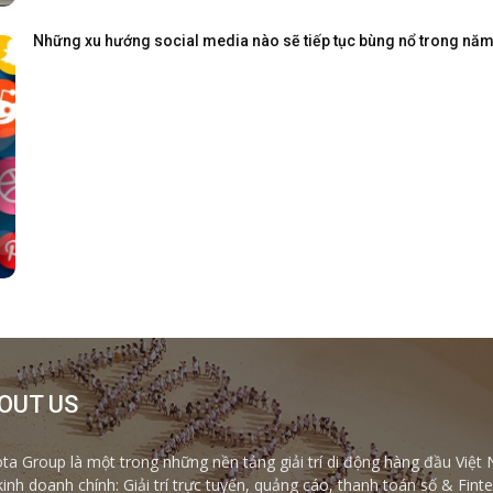
Những xu hướng social media nào sẽ tiếp tục bùng nổ trong nă
OUT US
ta Group là một trong những nền tảng giải trí di động hàng đầu Việt 
kinh doanh chính: Giải trí trực tuyến, quảng cáo, thanh toán số & Fi