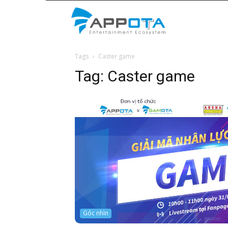
Appota
Tags
Caster game
News
Tag:
Caster game
Góc nhìn