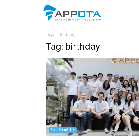
Appota
Tags
Birthday
News
Tag:
birthday
Sự kiện nội bộ