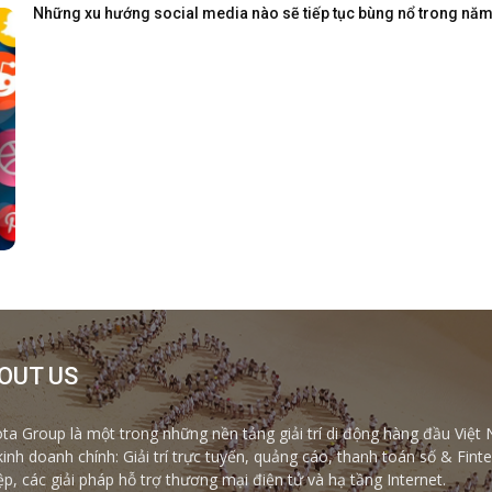
Những xu hướng social media nào sẽ tiếp tục bùng nổ trong nă
OUT US
ta Group là một trong những nền tảng giải trí di động hàng đầu Việt 
kinh doanh chính: Giải trí trực tuyến, quảng cáo, thanh toán số & Fi
ệp, các giải pháp hỗ trợ thương mại điện tử và hạ tầng Internet.