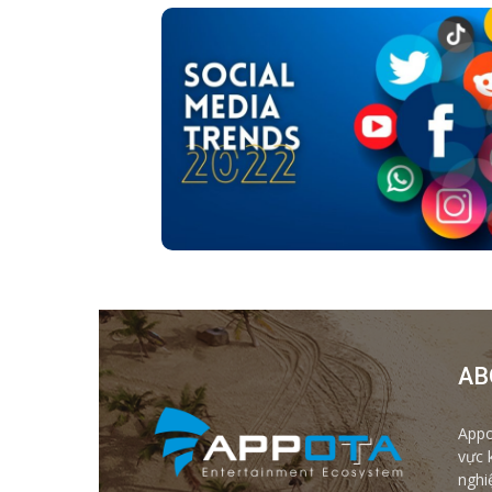
AB
Appo
vực 
nghi