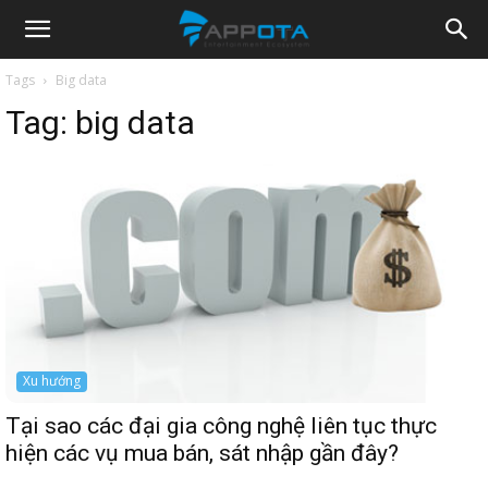
Appota
Tags
Big data
Tag:
big data
News
Xu hướng
Tại sao các đại gia công nghệ liên tục thực
hiện các vụ mua bán, sát nhập gần đây?