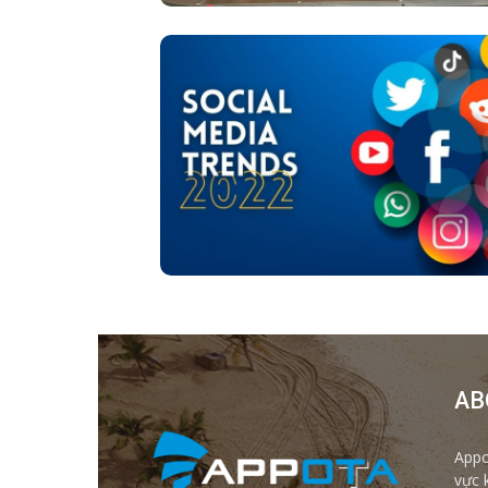
AB
Appo
vực 