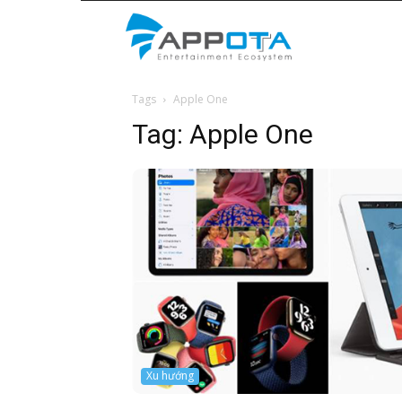
Appota
Tags
Apple One
News
Tag:
Apple One
Xu hướng