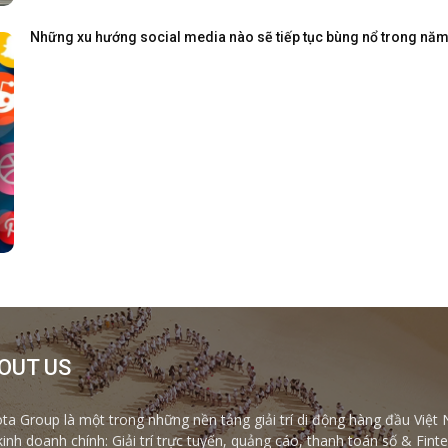
Những xu hướng social media nào sẽ tiếp tục bùng nổ trong nă
OUT US
ta Group là một trong những nền tảng giải trí di động hàng đầu Việt 
kinh doanh chính: Giải trí trực tuyến, quảng cáo, thanh toán số & Fi