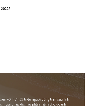
m 2022?
Nam với hơn 55 triệu người dùng trên sáu lĩnh
ntech, giải pháp dịch vụ phần mềm cho doanh