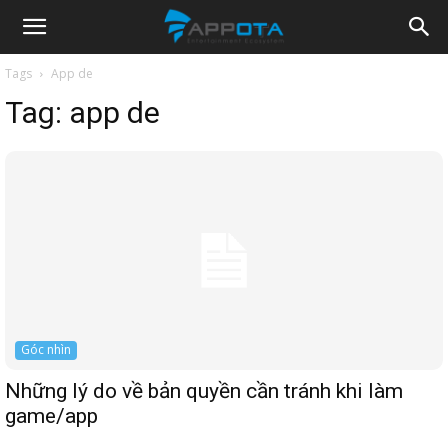
Appota
Tags
App de
Tag:
app de
News
Góc nhìn
Những lý do về bản quyền cần tránh khi làm
game/app