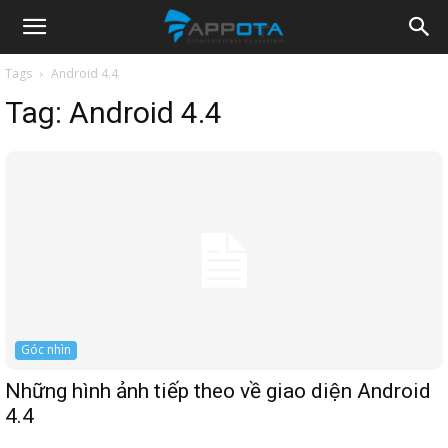
Appota
Tags
Android 4.4
Tag:
Android 4.4
News
Góc nhìn
Những hình ảnh tiếp theo về giao diện Android
4.4