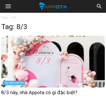
Appota
Tags
8/3
Tag:
8/3
News
Sự kiện nội bộ
8/3 này, nhà Appota có gì đặc biệt?