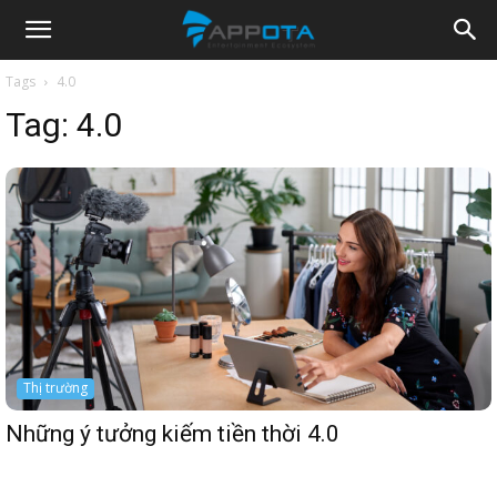
Appota
Tags
4.0
Tag:
4.0
News
Thị trường
Những ý tưởng kiếm tiền thời 4.0