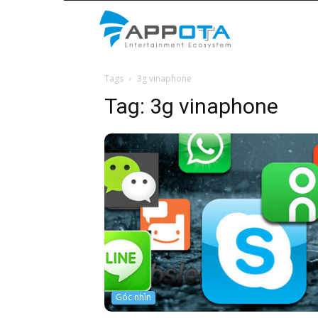
Appota
Tags
3g vinaphone
News
Tag:
3g vinaphone
Góc nhìn