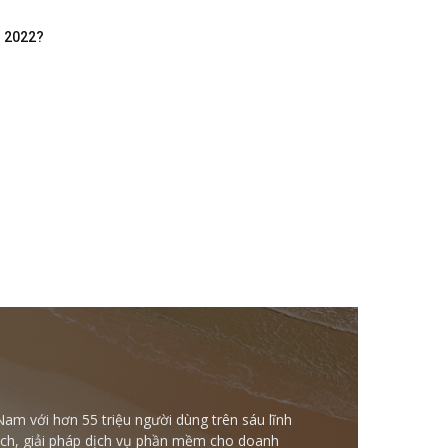
m 2022?
Nam với hơn 55 triệu người dùng trên sáu lĩnh
ntech, giải pháp dịch vụ phần mềm cho doanh