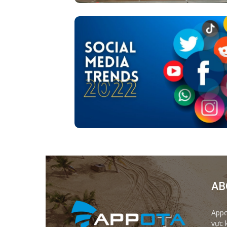
AB
Appo
vực 