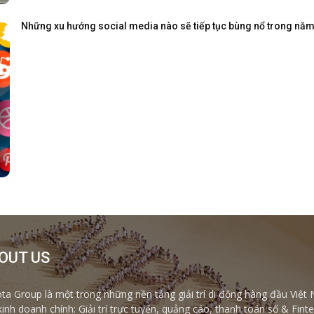
Những xu hướng social media nào sẽ tiếp tục bùng nổ trong nă
OUT US
ta Group là một trong những nền tảng giải trí di động hàng đầu Việt 
kinh doanh chính: Giải trí trực tuyến, quảng cáo, thanh toán số & Fi