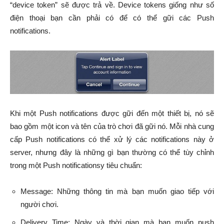
“device token” sẽ được trả về. Device tokens giống như số
điện thoại bạn cần phải có để có thể gữi các Push
notifications.
Khi một Push notifications được gữi đến một thiết bị, nó sẽ
bao gồm một icon và tên của trò chơi đã gữi nó. Mỗi nhà cung
cấp Push notifications có thể xử lý các notifications này ở
server, nhưng đây là những gì bạn thường có thể tùy chỉnh
trong một Push notificationsy tiêu chuẩn:
Message: Những thông tin mà bạn muốn giao tiếp với
người chơi.
Delivery Time: Ngày và thời gian mà bạn muốn push