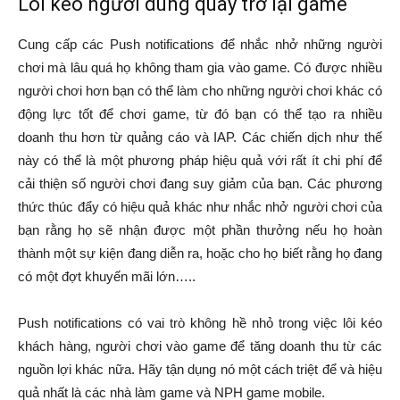
Lôi kéo người dùng quay trở lại game
Cung cấp các Push notifications để nhắc nhở những người
chơi mà lâu quá họ không tham gia vào game. Có được nhiều
người chơi hơn bạn có thể làm cho những người chơi khác có
động lực tốt để chơi game, từ đó bạn có thể tạo ra nhiều
doanh thu hơn từ quảng cáo và IAP. Các chiến dịch như thế
này có thể là một phương pháp hiệu quả với rất ít chi phí để
cải thiện số người chơi đang suy giảm của bạn. Các phương
thức thúc đẩy có hiệu quả khác như nhắc nhở người chơi của
bạn rằng họ sẽ nhận được một phần thưởng nếu họ hoàn
thành một sự kiện đang diễn ra, hoặc cho họ biết rằng họ đang
có một đợt khuyến mãi lớn…..
Push notifications có vai trò không hề nhỏ trong việc lôi kéo
khách hàng, người chơi vào game để tăng doanh thu từ các
nguồn lợi khác nữa. Hãy tận dụng nó một cách triệt để và hiệu
quả nhất là các nhà làm game và NPH game mobile.