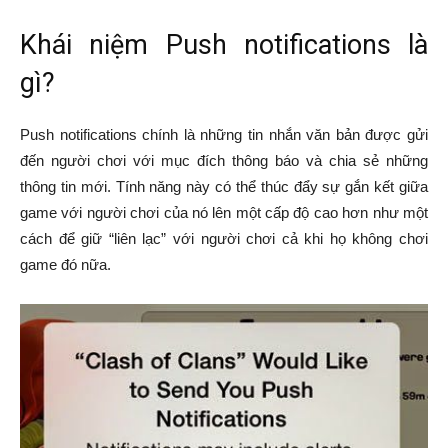
Khái niệm Push notifications là
gì?
Push notifications chính là những tin nhắn văn bản được gửi
đến người chơi với mục đích thông báo và chia sẻ những
thông tin mới. Tính năng này có thể thúc đẩy sự gắn kết giữa
game với người chơi của nó lên một cấp độ cao hơn như một
cách để giữ “liên lạc” với người chơi cả khi họ không chơi
game đó nữa.