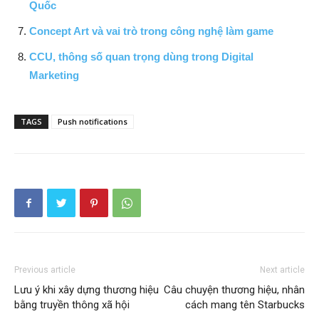
Quốc
Concept Art và vai trò trong công nghệ làm game
CCU, thông số quan trọng dùng trong Digital
Marketing
TAGS
Push notifications
Previous article
Next article
Lưu ý khi xây dựng thương hiệu
Câu chuyện thương hiệu, nhân
bằng truyền thông xã hội
cách mang tên Starbucks