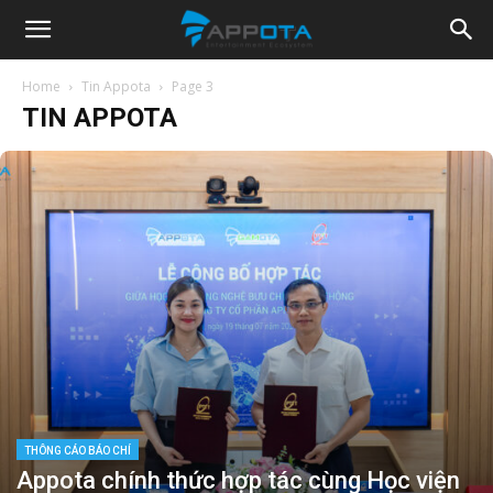
Appota
Home
Tin Appota
Page 3
TIN APPOTA
News
THÔNG CÁO BÁO CHÍ
Appota chính thức hợp tác cùng Học viện