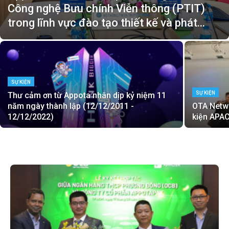
Công nghệ Bưu chính Viễn thông (PTIT)
trong lĩnh vực đào tạo thiết kế và phát...
SỰ KIỆN
SỰ KIỆN
Thư cảm ơn từ Appota nhân dịp kỷ niệm 11
năm ngày thành lập (12/12/2011 -
OTA Netwo
12/12/2022)
kiện APAC