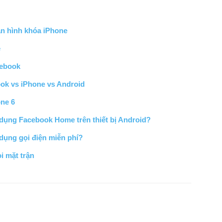
n hình khóa iPhone
e
cebook
ok vs iPhone vs Android
one 6
dụng Facebook Home trên thiết bị Android?
ụng gọi điện miễn phí?
i mặt trận