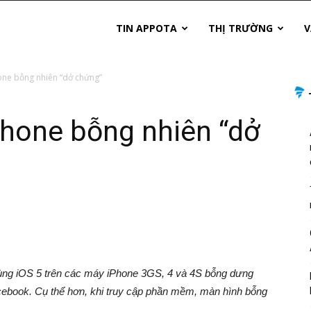
TIN APPOTA
THỊ TRƯỜNG
V
one bỗng nhiên “dở chứng”
Phone bỗng nhiên “dở
 dùng iOS 5 trên các máy iPhone 3GS, 4 và 4S bỗng dưng
cebook. Cụ thể hơn, khi truy cập phần mềm, màn hình bỗng