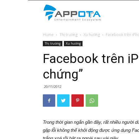
Appota
Home
Thị trường
Xu hướng
Facebook trên iPh
News
Thị trường
Xu hướng
Facebook trên i
chứng”
20/11/2012
Trong thời gian ngắn gần đây, rất nhiều người
gặp lỗi không thể khởi động được ứng dụng Fa
trắng xoá rồi bật ra ngoài sau vài giây
.