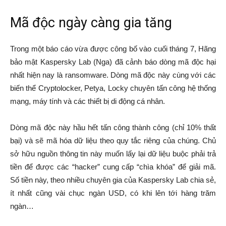
Mã độc ngày càng gia tăng
Trong một báo cáo vừa được công bố vào cuối tháng 7, Hãng
bảo mật Kaspersky Lab (Nga) đã cảnh báo dòng mã độc hại
nhất hiện nay là ransomware. Dòng mã độc này cùng với các
biến thể Cryptolocker, Petya, Locky chuyên tấn công hệ thống
mạng, máy tính và các thiết bị di động cá nhân.
Dòng mã độc này hầu hết tấn công thành công (chỉ 10% thất
bại) và sẽ mã hóa dữ liệu theo quy tắc riêng của chúng. Chủ
sở hữu nguồn thông tin này muốn lấy lại dữ liệu buộc phải trả
tiền để được các “hacker” cung cấp “chìa khóa” để giải mã.
Số tiền này, theo nhiều chuyên gia của Kaspersky Lab chia sẻ,
ít nhất cũng vài chục ngàn USD, có khi lên tới hàng trăm
ngàn…