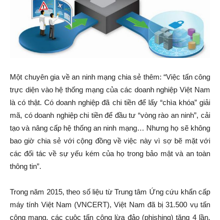
Một chuyên gia về an ninh mạng chia sẻ thêm: “Việc tấn công
trực diện vào hệ thống mạng của các doanh nghiệp Việt Nam
là có thật. Có doanh nghiệp đã chi tiền để lấy “chìa khóa” giải
mã, có doanh nghiệp chi tiền để đầu tư “vòng rào an ninh”, cải
tạo và nâng cấp hệ thống an ninh mạng… Nhưng họ sẽ không
bao giờ chia sẻ với cộng đồng về việc này vì sợ bẽ mặt với
các đối tác về sự yếu kém của họ trong bảo mật và an toàn
thông tin”.
Trong năm 2015, theo số liệu từ Trung tâm Ứng cứu khẩn cấp
máy tính Việt Nam (VNCERT), Việt Nam đã bị 31.500 vụ tấn
công mạng, các cuộc tấn công lừa đảo (phishing) tăng 4 lần,