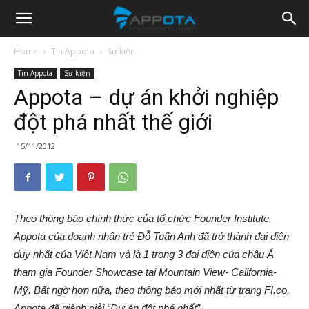
Appota
Home
Tin Appota
Sự kiện
Tin Appota
Sự kiện
News
Appota – dự án khởi nghiệp
đột phá nhất thế giới
15/11/2012
Theo thông báo chính thức của tổ chức Founder Institute,
Appota của doanh nhân trẻ Đỗ Tuấn Anh đã trở thành đại diện
duy nhất của Việt Nam và là 1 trong 3 đại diện của châu Á
tham gia Founder Showcase tại Mountain View- California-
Mỹ. Bất ngờ hơn nữa, theo thông báo mới nhất từ trang FI.co,
Appota đã giành giải “Dự án đột phá nhất”.