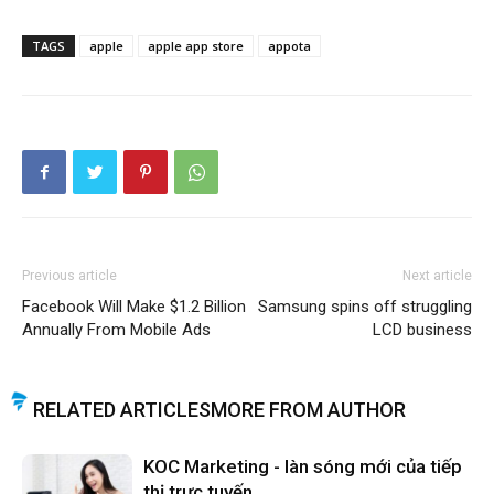
TAGS
apple
apple app store
appota
Previous article
Next article
Facebook Will Make $1.2 Billion
Samsung spins off struggling
Annually From Mobile Ads
LCD business
RELATED ARTICLES
MORE FROM AUTHOR
KOC Marketing - làn sóng mới của tiếp
thị trực tuyến