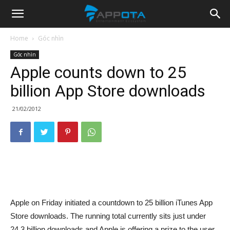
Appota
Home
Góc nhìn
Góc nhìn
News
Apple counts down to 25
billion App Store downloads
21/02/2012
Apple on Friday initiated a countdown to 25 billion iTunes App
Store downloads. The running total currently sits just under
24.3 billion downloads and Apple is offering a prize to the user