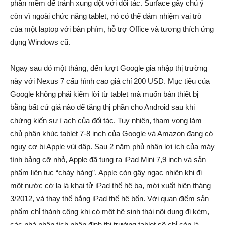
phần mềm để tránh xung đột với đối tác. Surface gây chú ý
còn vì ngoài chức năng tablet, nó có thể đảm nhiệm vai trò
của một laptop với bàn phím, hỗ trợ Office và tương thích ứng
dụng Windows cũ.
Ngay sau đó một tháng, đến lượt Google gia nhập thị trường
này với Nexus 7 cấu hình cao giá chỉ 200 USD. Mục tiêu của
Google không phải kiếm lời từ tablet mà muốn bán thiết bị
bằng bất cứ giá nào để tăng thị phần cho Android sau khi
chứng kiến sự ì ạch của đối tác. Tuy nhiên, tham vọng làm
chủ phân khúc tablet 7-8 inch của Google và Amazon đang có
nguy cơ bị Apple vùi dập. Sau 2 năm phủ nhận lợi ích của máy
tính bảng cỡ nhỏ, Apple đã tung ra iPad Mini 7,9 inch và sản
phẩm liên tục “cháy hàng”. Apple còn gây ngạc nhiên khi đi
một nước cờ lạ là khai tử iPad thế hệ ba, mới xuất hiện tháng
3/2012, và thay thế bằng iPad thế hệ bốn. Với quan điểm sản
phẩm chỉ thành công khi có một hệ sinh thái nội dung đi kèm,
các nhà phân tích nhận định thị trường tablet sẽ chỉ còn là