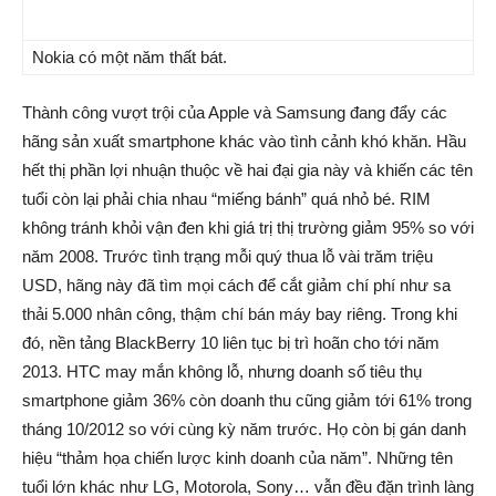
Nokia có một năm thất bát.
Thành công vượt trội của Apple và Samsung đang đẩy các
hãng sản xuất smartphone khác vào tình cảnh khó khăn. Hầu
hết thị phần lợi nhuận thuộc về hai đại gia này và khiến các tên
tuổi còn lại phải chia nhau “miếng bánh” quá nhỏ bé. RIM
không tránh khỏi vận đen khi giá trị thị trường giảm 95% so với
năm 2008. Trước tình trạng mỗi quý thua lỗ vài trăm triệu
USD, hãng này đã tìm mọi cách để cắt giảm chí phí như sa
thải 5.000 nhân công, thậm chí bán máy bay riêng. Trong khi
đó, nền tảng BlackBerry 10 liên tục bị trì hoãn cho tới năm
2013. HTC may mắn không lỗ, nhưng doanh số tiêu thụ
smartphone giảm 36% còn doanh thu cũng giảm tới 61% trong
tháng 10/2012 so với cùng kỳ năm trước. Họ còn bị gán danh
hiệu “thảm họa chiến lược kinh doanh của năm”. Những tên
tuổi lớn khác như LG, Motorola, Sony… vẫn đều đặn trình làng