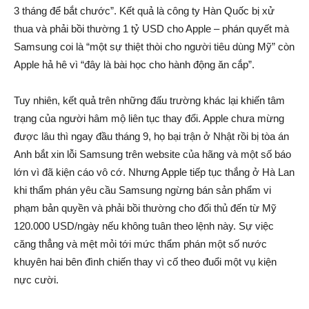
3 tháng để bắt chước”. Kết quả là công ty Hàn Quốc bị xử
thua và phải bồi thường 1 tỷ USD cho Apple – phán quyết mà
Samsung coi là “một sự thiệt thòi cho người tiêu dùng Mỹ” còn
Apple hả hê vì “đây là bài học cho hành động ăn cắp”.
Tuy nhiên, kết quả trên những đấu trường khác lại khiến tâm
trạng của người hâm mộ liên tục thay đổi. Apple chưa mừng
được lâu thì ngay đầu tháng 9, họ bại trận ở Nhật rồi bị tòa án
Anh bắt xin lỗi Samsung trên website của hãng và một số báo
lớn vì đã kiện cáo vô cớ. Nhưng Apple tiếp tục thắng ở Hà Lan
khi thẩm phán yêu cầu Samsung ngừng bán sản phẩm vi
phạm bản quyền và phải bồi thường cho đối thủ đến từ Mỹ
120.000 USD/ngày nếu không tuân theo lệnh này. Sự việc
căng thẳng và mệt mỏi tới mức thẩm phán một số nước
khuyên hai bên đình chiến thay vì cố theo đuổi một vụ kiện
nực cười.