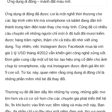
Ứng dụng di động – mảnh đất màu mỡ.
Ứng dụng di động đã được coi là một nghề thời thượng cho
các lập trình viên khi mà smartphone và tablet đang dần trở
thành trung tâm điện toán thay cho máy tính. Cũng đã có nhiều
câu chuyện về những người chỉ mới ở độ tuổi đôi mươi kiếm
được hàng trăm nghìn, thậm chí cả triệu đô nhờ viết ứng
dụng. Tuy nhiên, việc Instagram được Facebook mua lại với
giá 1 tỷ USD tháng 4/2012 vẫn khiến giới công nghệ sửng sốt.
Đơn giản cung cấp một số bộ lọc tạo hiệu ứng cổ điển cho ảnh
chụp từ smartphone, vậy mà Instagram được định giá lên tới
9 con số. Từ lúc này, quan niệm rằng ứng dụng di động chỉ là
những phần mềm nhỏ bé đã thay đổi.
Thương vụ đó đã làm dấy lên những hy vọng, những giấc mơ
lớn hơn và có cơ sở hơn cho các chuyên gia phát triển thế hệ
8x, 9x khi bước vào lĩnh vực tiềm năng và màu mỡ này. Ban
đầu, đa phần chỉ coi đây như một niềm đam mê, thú vui ngoài