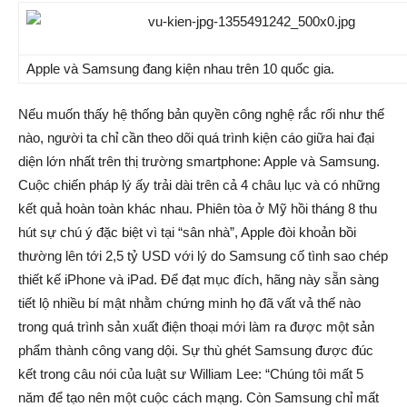
Apple và Samsung đang kiện nhau trên 10 quốc gia.
Nếu muốn thấy hệ thống bản quyền công nghệ rắc rối như thế
nào, người ta chỉ cần theo dõi quá trình kiện cáo giữa hai đại
diện lớn nhất trên thị trường smartphone: Apple và Samsung.
Cuộc chiến pháp lý ấy trải dài trên cả 4 châu lục và có những
kết quả hoàn toàn khác nhau. Phiên tòa ở Mỹ hồi tháng 8 thu
hút sự chú ý đặc biệt vì tại “sân nhà”, Apple đòi khoản bồi
thường lên tới 2,5 tỷ USD với lý do Samsung cố tình sao chép
thiết kế iPhone và iPad. Để đạt mục đích, hãng này sẵn sàng
tiết lộ nhiều bí mật nhằm chứng minh họ đã vất vả thế nào
trong quá trình sản xuất điện thoại mới làm ra được một sản
phẩm thành công vang dội. Sự thù ghét Samsung được đúc
kết trong câu nói của luật sư William Lee: “Chúng tôi mất 5
năm để tạo nên một cuộc cách mạng. Còn Samsung chỉ mất