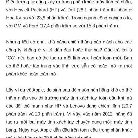
Điều tương tự cũng xảy ra trong phân khúc máy tính cá nhân,
với Hewlett-Packard (HP) và Dell (28,1 phần trăm thị phần ở
Hoa Kỳ so với 23,9 phần trăm). Trong ngành công nghiệp ô tô,
với GM và Ford (17,4 phần trăm so với 15,3 phần trăm).
Nhưng liệu có chút khả năng chiến thắng nào giành cho các
công ty không ở vị trí dẫn đầu hoặc thứ hai? Câu trả lời là
“Có”, nếu bạn có thể tạo ra một lĩnh vực hoàn toàn mới. Bạn
có thể hoặc tập trung vào lĩnh vực sẵn có hoặc mở ra một
phân khúc hoàn toàn mới.
Lấy ví dụ về Apple, do sinh sau đẻ muộn nên hãng khó có thể
thâm nhập vào thị trường máy tính xách tay toàn cầu khi mà
các đối thủ mạnh như HP và Lenovo đang chiếm lĩnh (20,7
phần trăm và 20 phần trăm). Vì vậy, vào năm 2012, hãng đã
tạo ra một loại máy tính xách tay chuyên dụng mới: máy tính
bảng. Ngày nay, Apple dẫn đầu trên toàn cầu trong phân khúc
máy tính bảng với 29,6 phần trăm thị phần.