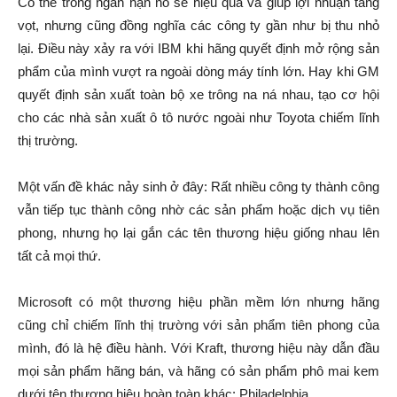
Có thể trong ngắn hạn nó sẽ hiệu quả và giúp lợi nhuận tăng
vọt, nhưng cũng đồng nghĩa các công ty gần như bị thu nhỏ
lại. Điều này xảy ra với IBM khi hãng quyết định mở rộng sản
phẩm của mình vượt ra ngoài dòng máy tính lớn. Hay khi GM
quyết định sản xuất toàn bộ xe trông na ná nhau, tạo cơ hội
cho các nhà sản xuất ô tô nước ngoài như Toyota chiếm lĩnh
thị trường.
Một vấn đề khác nảy sinh ở đây: Rất nhiều công ty thành công
vẫn tiếp tục thành công nhờ các sản phẩm hoặc dịch vụ tiên
phong, nhưng họ lại gắn các tên thương hiệu giống nhau lên
tất cả mọi thứ.
Microsoft có một thương hiệu phần mềm lớn nhưng hãng
cũng chỉ chiếm lĩnh thị trường với sản phẩm tiên phong của
mình, đó là hệ điều hành. Với Kraft, thương hiệu này dẫn đầu
mọi sản phẩm hãng bán, và hãng có sản phẩm phô mai kem
dưới tên thương hiệu hoàn toàn khác: Philadelphia.