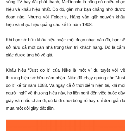
sóng TV hay đài phát thanh, McDonald là hãng có nhiều nhạc
hiệu và khẩu hiệu nhất. Do đó, gần như bạn chẳng nhớ được
đoạn nào. Nhưng với Folger’s, Hãng vẫn giữ nguyên khẩu
hiệu và nhạc hiệu quảng cáo kể từ năm 1908.
Khi bạn sở hữu khẩu hiệu hoặc một đoạn nhạc nào đó, bạn sẽ
sở hữu cả một căn nhà trong tâm trí khách hàng. Đó là cảm
giác được ủng hộ vô giá.
Khẩu hiệu “Just do it” của Nike là một ví dụ tuyệt vời về
thương hiệu sở hữu cảm nhận. Nike đã chạy quảng cáo “Just
do it” kể từ năm 1988. Và ngay cả ở thời điểm hiện tại, khi mọi
người nghĩ về thương hiệu này, họ liền nghĩ đến việc buộc dây
giày và nhấc chân đi, dù là đi chơi bóng rổ hay chỉ đơn giản là
mua một đôi giày đắt tiền.