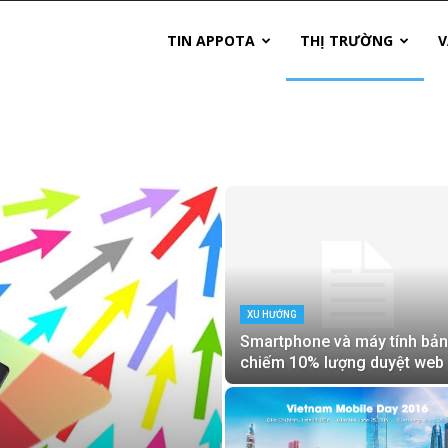
TIN APPOTA
THỊ TRƯỜNG
V
XU HƯỚNG
Smartphone và máy tính bả
chiếm 10% lượng duyệt web