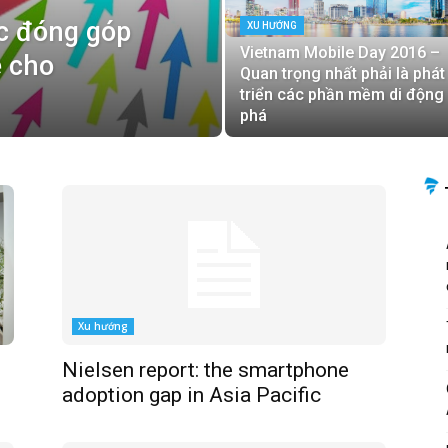
c đóng góp
XU HƯỚNG
Vietnam Mobile Day 2016 –
 cho
Quan trọng nhất phải là phát
triển các phần mềm di động
phá
Xu hướng
Nielsen report: the smartphone
adoption gap in Asia Pacific