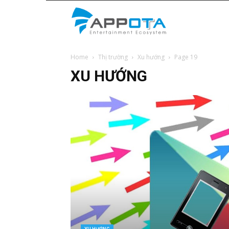
Appota
Home
Thị trường
Xu hướng
Page 19
News
XU HƯỚNG