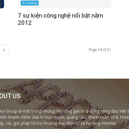
Xu hướng
7 sự kiện công nghệ nổi bật năm
2012
Page 19 of 21
OUT US
ta Group là một trong những nền tảng giải trí di động hàng đầu Việt 
kinh doanh chính: Giải trí trực tuyến, quảng cáo, thanh toán số & Fi
ệp, các giải pháp hỗ trợ thương mại điện tử và hạ tầng Internet.