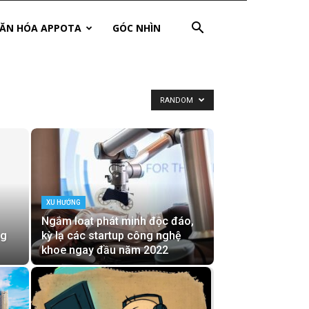
ĂN HÓA APPOTA
GÓC NHÌN
RANDOM
XU HƯỚNG
Ngắm loạt phát minh độc đáo,
ng
kỳ lạ các startup công nghệ
khoe ngay đầu năm 2022