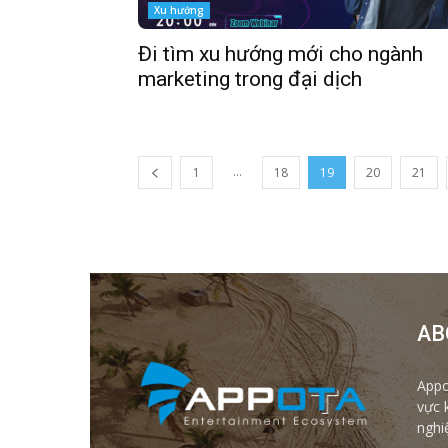
Xu hướng
Đi tìm xu hướng mới cho ngành
marketing trong đại dịch
...
1
18
19
20
21
AB
Appo
vực 
nghi